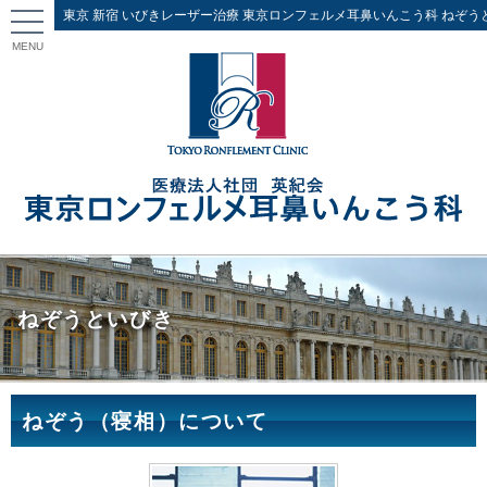
東京 新宿 いびきレーザー治療 東京ロンフェルメ耳鼻いんこう科 ねぞう
MENU
ねぞうといびき
ねぞう（寝相）について