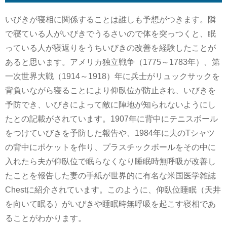
いびきが寝相に関係することは誰しも予想がつきます。隣
で寝ている人がいびきでうるさいので体を突っつくと、眠
っている人が寝返りをうちいびきの改善を経験したことが
あると思います。アメリカ独立戦争（1775～1783年）、第
一次世界大戦（1914～1918）年に兵士がリュックサックを
背負いながら寝ることにより仰臥位が防止され、いびきを
予防でき、いびきによって敵に陣地が知られないようにし
たとの記載がされています。1907年に背中にテニスボール
をつけていびきを予防した報告や、1984年に夫のTシャツ
の背中にポケットを作り、プラスチックボールをその中に
入れたら夫が仰臥位で眠らなくなり睡眠時無呼吸が改善し
たことを報告した妻の手紙が世界的に有名な米国医学雑誌
Chestに紹介されています。このように、仰臥位睡眠（天井
を向いて眠る）がいびきや睡眠時無呼吸を起こす寝相であ
ることがわかります。