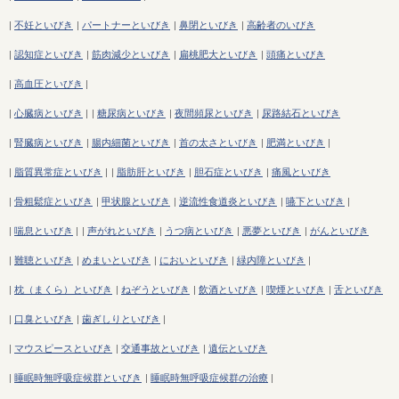
|
不妊といびき
|
パートナーといびき
|
鼻閉といびき
|
高齢者のいびき
|
認知症といびき
|
筋肉減少といびき
|
扁桃肥大といびき
|
頭痛といびき
|
高血圧といびき
|
|
心臓病といびき
|
|
糖尿病といびき
|
夜間頻尿といびき
|
尿路結石といびき
|
腎臓病といびき
|
腸内細菌といびき
|
首の太さといびき
|
肥満といびき
|
|
脂質異常症といびき
|
|
脂肪肝といびき
|
胆石症といびき
|
痛風といびき
|
骨粗鬆症といびき
|
甲状腺といびき
|
逆流性食道炎といびき
|
嚥下といびき
|
|
喘息といびき
|
|
声がれといびき
|
うつ病といびき
|
悪夢といびき
|
がんといびき
|
難聴といびき
|
めまいといびき
|
においといびき
|
緑内障といびき
|
|
枕（まくら）といびき
|
ねぞうといびき
|
飲酒といびき
|
喫煙といびき
|
舌といびき
|
口臭といびき
|
歯ぎしりといびき
|
|
マウスピースといびき
|
交通事故といびき
|
遺伝といびき
|
睡眠時無呼吸症候群といびき
|
睡眠時無呼吸症候群の治療
|