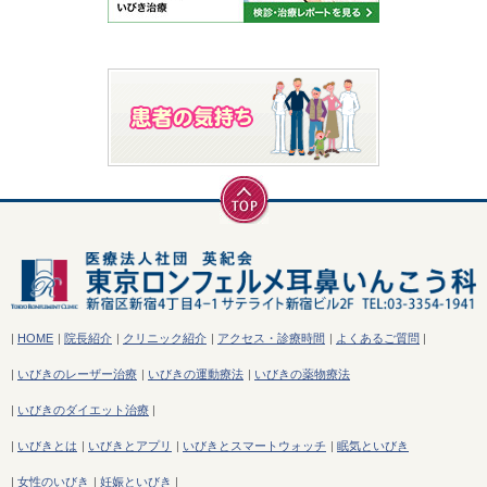
|
HOME
|
院長紹介
|
クリニック紹介
|
アクセス・診療時間
|
よくあるご質問
|
|
いびきのレーザー治療
|
いびきの運動療法
|
いびきの薬物療法
|
いびきのダイエット治療
|
|
いびきとは
|
いびきとアプリ
|
いびきとスマートウォッチ
|
眠気といびき
|
女性のいびき
|
妊娠といびき
|