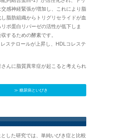
配列結合蛋白-1）が活性化され、トリ
は交感神経緊張が増加し、これにより脂
化し脂肪組織からトリグリセライドが血
るリポ蛋白リパーゼの活性が低下しま
吸収するための酵素です。
レステロールが上昇し、HDLコレステ
者さんに脂質異常症が起こると考えられ
≫ 糖尿病といびき
対象とした研究では、単純いびき症と比較