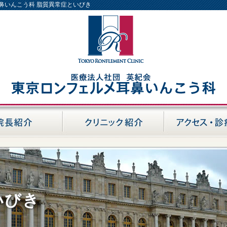
耳鼻いんこう科 脂質異常症といびき
いびき