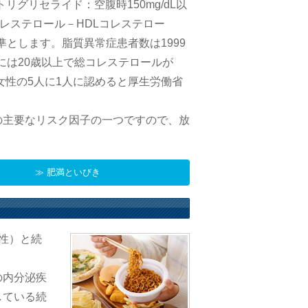
トリグリセライド：空腹時150mg/dL以
総コレステロール－HDLコレステロー
を基準とします。脂質異常症患者数は1999
9年には20歳以上で総コレステロールが
人、女性の5人に1人に認めると厚生労働省
の主要なリスク因子の一つですので、放
≫ 肥満といびき
性）と続
の内分泌疾
している続