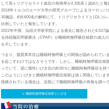
して高トリグリセライド血症の有病率が2.3倍高く認めたと報
2018年トルコのエーゲ大学の研究グループによるヨーロッパ
30施設、約8,600名の解析にて、トリグリセライドとLDL
比例していたと報告しています。
2022年中国、汕頭大学医学院による過去に報告された6,52
る持続陽圧呼吸療法（CPAP）が睡眠時無呼吸症候群の成人
を示しています。
つまり、脂質異常症は睡眠時無呼吸との関係が認められてい
を起こすわけではなさそうです。しかし、睡眠時無呼吸症候群
っていて、逆に慢性いびき症の約30％に睡眠時無呼吸症を持
このようにいびきと睡眠時無呼吸症候群は強く関係していま
指摘されている場合は、近医にて睡眠時無呼吸の有無を調べ
≫ 睡眠時無呼吸症候群といびき