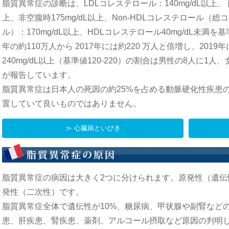
脂質異常症の診断は、LDLコレステロール：140mg/dL以上、
上、非空腹時175mg/dL以上、Non-HDLコレステロール（
ル）：170mg/dL以上、HDLコレステロール40mg/dL未満
年の約110万人から 2017年には約220 万人と倍増し、201
240mg/dL以上（基準値120-220）の割合は男性の8人に1
が報告しています。
脂質異常症は日本人の死因の約25%を占める動脈硬化性疾患
置していて良いものではありません。
≫ 心臓病といびき
脂質異常症の病因は大きく2つに分けられます。原発性（遺伝
発性（二次性）です。
脂質異常症全体で遺伝性が10%、糖尿病、甲状腺や副腎など
患、肝疾患、腎疾患、薬剤、アルコール摂取など原因の判明