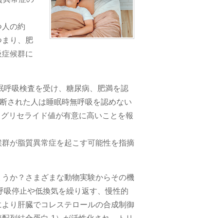
つ人の約
つまり、肥
吸症候群に
睡眠呼吸検査を受け、糖尿病、肥満を認
診断された人は睡眠時無呼吸を認めない
リグリセライド値が有意に高いことを報
候群が脂質異常症を起こす可能性を指摘
ょうか？さまざまな動物実験からその機
呼吸停止や低換気を繰り返す、慢性的
により肝臓でコレステロールの合成制御