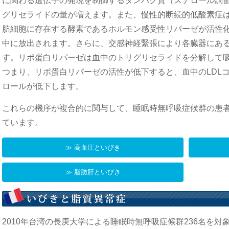
に関わる遺伝子の発現を制御するタンパク質（ステロール調節
グリセライドの量が増えます。また、慢性的断続的低酸素症
肪細胞に存在する酵素であるホルモン感受性リパーゼが活性
中に放出されます。さらに、交感神経緊張により各臓器にあ
す。リポ蛋白リパーゼは血中のトリグリセライドを分解して
つまり、リポ蛋白リパーゼの活性が低下すると、血中のLDLコ
ロールが低下します。
これらの機序が複合的に関与して、睡眠時無呼吸症候群の患
ています。
≫ 高血圧といびき
≫ 脂肪肝といびき
2010年台湾の長庚大学による睡眠時無呼吸症候群236名を