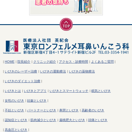
|
HOME
|
院長紹介
|
クリニック紹介
|
アクセス・診療時間
|
よくあるご質問
|
|
いびきのレーザー治療
|
いびきの運動療法
|
いびきの薬物療法
|
いびきのダイエット治療
|
|
いびきとは
|
いびきとアプリ
|
いびきとスマートウォッチ
|
眠気といびき
|
女性のいびき
|
妊娠といびき
|
|
不妊といびき
|
パートナーといびき
|
鼻閉といびき
|
高齢者のいびき
|
認知症といびき
|
筋肉減少といびき
|
扁桃肥大といびき
|
頭痛といびき
|
高血圧といびき
|