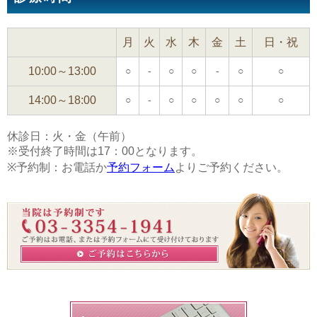
月
火
水
木
金
土
日・祝
10:00～13:00
○
-
○
○
-
○
○
14:00～18:00
○
-
○
○
○
○
○
休診日：火・金（午前）
※受付終了時間は17：00となります。
※予約制：お電話か
予約フォーム
よりご予約ください。