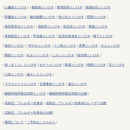
|
心臓病といびき
|
|
糖尿病といびき
|
夜間頻尿といびき
|
尿路結石といびき
|
腎臓病といびき
|
腸内細菌といびき
|
首の太さといびき
|
肥満といびき
|
|
脂質異常症といびき
|
|
脂肪肝といびき
|
胆石症といびき
|
痛風といびき
|
骨粗鬆症といびき
|
甲状腺といびき
|
逆流性食道炎といびき
|
嚥下といびき
|
|
喘息といびき
|
|
声がれといびき
|
うつ病といびき
|
悪夢といびき
|
がんといびき
|
難聴といびき
|
めまいといびき
|
においといびき
|
緑内障といびき
|
|
枕（まくら）といびき
|
ねぞうといびき
|
飲酒といびき
|
喫煙といびき
|
舌といびき
|
口臭といびき
|
歯ぎしりといびき
|
|
マウスピースといびき
|
交通事故といびき
|
遺伝といびき
|
睡眠時無呼吸症候群といびき
|
睡眠時無呼吸症候群の治療
|
|
花粉症・アレルギー性鼻炎
|
花粉症・アレルギー性鼻炎のレーザー治療
|
花粉症・アレルギー性鼻炎の治療
|
|
費用について
|
ご予約はこちらから
|