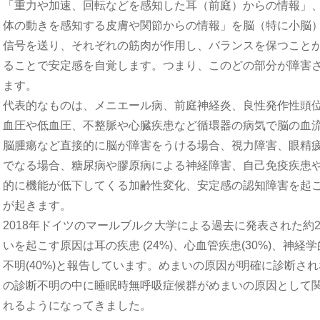
「重力や加速、回転などを感知した耳（前庭）からの情報」
体の動きを感知する皮膚や関節からの情報」を脳（特に小脳
信号を送り、それぞれの筋肉が作用し、バランスを保つこと
ることで安定感を自覚します。つまり、このどの部分が障害
ます。
代表的なものは、メニエール病、前庭神経炎、良性発作性頭
血圧や低血圧、不整脈や心臓疾患など循環器の病気で脳の血
脳腫瘍など直接的に脳が障害をうける場合、視力障害、眼精
でなる場合、糖尿病や膠原病による神経障害、自己免疫疾患
的に機能が低下してくる加齢性変化、安定感の認知障害を起
が起きます。
2018年ドイツのマールブルク大学による過去に発表された約2
いを起こす原因は耳の疾患 (24%)、心血管疾患(30%)、神経学
不明(40%)と報告しています。めまいの原因が明確に診断さ
の診断不明の中に睡眠時無呼吸症候群がめまいの原因として関
れるようになってきました。