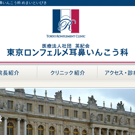
耳鼻いんこう科 めまいといびき
き