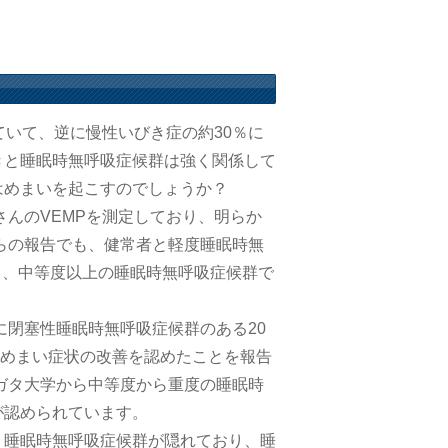
ていて、逆に慢性いびき症の約30％に
きと睡眠時無呼吸症候群は強く関係して
はめまいを起こすのでしょうか？
さんのVEMPを測定しており、明らか
からの報告でも、健常者と軽度睡眠時無
り、中等度以上の睡眠時無呼吸症候群で
。
に閉塞性睡眠時無呼吸症候群のある20
、めまい症状の改善を認めたことを報告
ルガタ大学から中等度から重度の睡眠時
が認められています。
、睡眠時無呼吸症候群が隠れており、睡