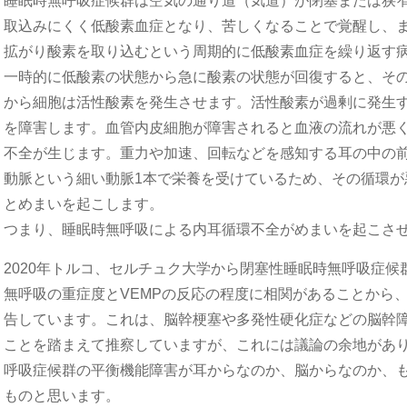
睡眠時無呼吸症候群は空気の通り道（気道）が閉塞または狭
取込みにくく低酸素血症となり、苦しくなることで覚醒し、
拡がり酸素を取り込むという周期的に低酸素血症を繰り返す
一時的に低酸素の状態から急に酸素の状態が回復すると、そ
から細胞は活性酸素を発生させます。活性酸素が過剰に発生
を障害します。血管内皮細胞が障害されると血液の流れが悪
不全が生じます。重力や加速、回転などを感知する耳の中の
動脈という細い動脈1本で栄養を受けているため、その循環が
とめまいを起こします。
つまり、睡眠時無呼吸による内耳循環不全がめまいを起こさ
2020年トルコ、セルチュク大学から閉塞性睡眠時無呼吸症候群
無呼吸の重症度とVEMPの反応の程度に相関があることから
告しています。これは、脳幹梗塞や多発性硬化症などの脳幹障
ことを踏まえて推察していますが、これには議論の余地があ
呼吸症候群の平衡機能障害が耳からなのか、脳からなのか、
ものと思います。