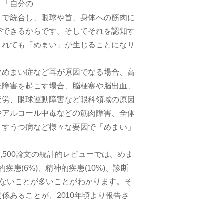
、「自分の
）で統合し、眼球や首、身体への筋肉に
ができるからです。そしてそれを認知す
されても「めまい」が生じることになり
位めまい症など耳が原因でなる場合、高
流障害を起こす場合、脳梗塞や脳出血、
疲労、眼球運動障害など眼科領域の原因
やアルコール中毒などの筋肉障害、全体
こすうつ病など様々な要因で「めまい」
,500論文の統計的レビューでは、めま
的疾患(6%)、精神的疾患(10%)、診断
れないことが多いことがわかります。そ
係あることが、2010年頃より報告さ