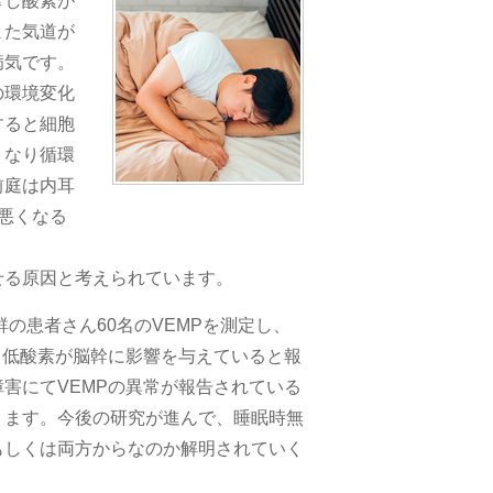
窄し酸素が
また気道が
病気です。
の環境変化
すると細胞
くなり循環
前庭は内耳
悪くなる
せる原因と考えられています。
の患者さん60名のVEMPを測定し、
、低酸素が脳幹に影響を与えていると報
害にてVEMPの異常が報告されている
ります。今後の研究が進んで、睡眠時無
もしくは両方からなのか解明されていく