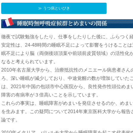
≫ うつ病といびき
徹夜で試験勉強をしたり、仕事をしたりした後に、ふらつく経
安定性は、24-48時間の睡眠不足によって影響をうけること
眠不足により脳（両側後頭頂葉や前頭前皮質領域）の活性化
なると考えられています。
2010年名古屋大学から、治療抵抗性のメニエール病患者さ
ろ、深い睡眠が減少しており、中途覚醒の数が増加していた
は、2021年中国の包頭市中心医院から、良性発作性頭位め
障害の有病率が３倍高いことを示しています。
これらの事実は、睡眠障害がめまいを発症させるのか、めま
を生みます。この疑問について2014年東京医科大学から報
論です。
2010年イタリア、パレルモ大学から睡眠障害を起こす代表