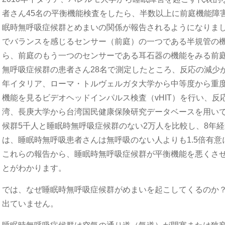
者さん45名の平衡機能検査をしたら、半数以上に前庭機能障
眠時無呼吸症候群とめまいの関係が報告されるようになりま
でバランスを感じるセンサー（前庭）の一つである半規管の機
ら、前庭のもう一つのセンサーである耳石器の機能をみる前庭
無呼吸症候群の患者さん28名で測定したところ、反応の減少が
年イタリア、ローマ・トルヴェルガタ大学から中等度から重度
機能を見るビデオヘッドインパルス検査（vHIT）を行い、反応
湾、長庚大学から台湾国民健康保険研究データベースを用い
候群5千人と睡眠時無呼吸症候群のない2万人を比較し、8年
は、睡眠時無呼吸患者さんは無呼吸のない人よりも1.5倍有
これらの報告から、睡眠時無呼吸症候群が平衡機能を悪くさ
とがわかります。
では、なぜ睡眠時無呼吸症候群がめまいを起こしてくるのか
出ていません。