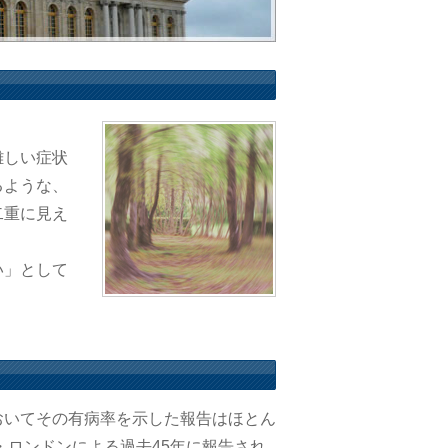
難しい症状
るような、
二重に見え
い」として
おいてその有病率を示した報告はほとん
・ロンドンによる過去45年に報告され