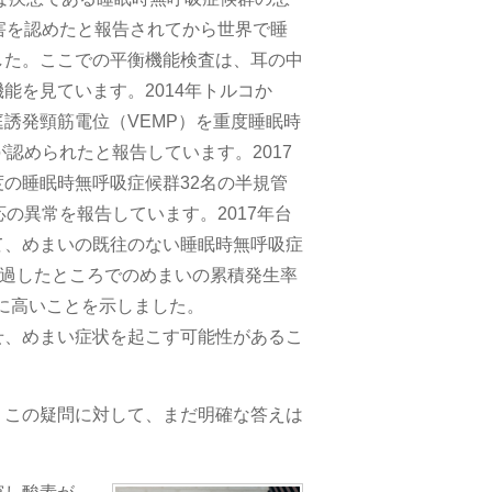
害を認めたと報告されてから世界で睡
した。ここでの平衡機能検査は、耳の中
能を見ています。2014年トルコか
誘発頸筋電位（VEMP）を重度睡眠時
認められたと報告しています。2017
の睡眠時無呼吸症候群32名の半規管
の異常を報告しています。2017年台
て、めまいの既往のない睡眠時無呼吸症
経過したところでのめまいの累積発生率
意に高いことを示しました。
せ、めまい症状を起こす可能性があるこ
？この疑問に対して、まだ明確な答えは