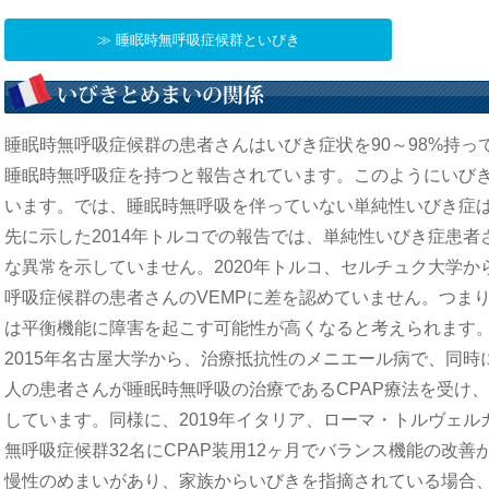
≫ 睡眠時無呼吸症候群といびき
睡眠時無呼吸症候群の患者さんはいびき症状を90～98%持っ
睡眠時無呼吸症を持つと報告されています。このようにいび
います。では、睡眠時無呼吸を伴っていない単純性いびき症
先に示した2014年トルコでの報告では、単純性いびき症患者
な異常を示していません。2020年トルコ、セルチュク大学
呼吸症候群の患者さんのVEMPに差を認めていません。つま
は平衡機能に障害を起こす可能性が高くなると考えられます
2015年名古屋大学から、治療抵抗性のメニエール病で、同時
人の患者さんが睡眠時無呼吸の治療であるCPAP療法を受け
しています。同様に、2019年イタリア、ローマ・トルヴェ
無呼吸症候群32名にCPAP装用12ヶ月でバランス機能の改善
慢性のめまいがあり、家族からいびきを指摘されている場合