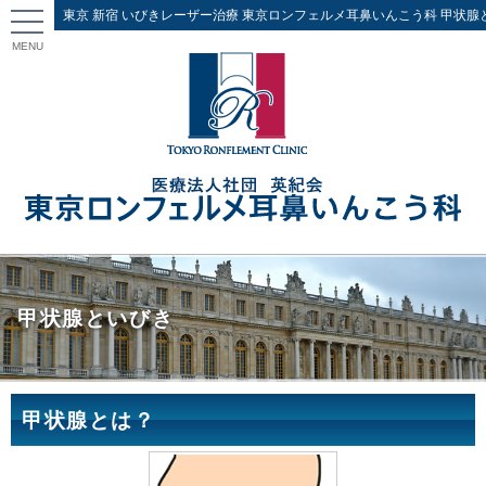
東京 新宿 いびきレーザー治療 東京ロンフェルメ耳鼻いんこう科 甲状腺
MENU
甲状腺といびき
甲状腺とは？