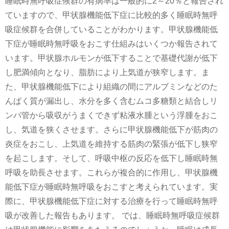
睡眠時無呼吸症候群の有病率は一般的に2～20％と報告され
ていますので、甲状腺機能低下症に比較的多く睡眠時無呼
吸症候群を合併していることがわかります。甲状腺機能低
下症が睡眠時無呼吸をおこす仕組みはいくつか報告されて
います。甲状腺ホルモンが低下することで基礎代謝が低下
し肥満傾向となり、脂肪により上気道が狭窄します。ま
た、甲状腺機能低下により組織の間にアルブミンなどのた
んぱく質が漏出し、水分を多く含むムコ多糖類と結合しリ
ンパ管から吸収がうまくできず粘液水腫という浮腫をおこ
し、気道を狭くさせます。さらに甲状腺機能低下が筋肉の
炎症をおこし、上気道を維持する筋肉の緊張が低下し狭窄
を起こします。そして、呼吸中枢の反応を低下し睡眠時無
呼吸を助長させます。これらが複合的に作用し、甲状腺機
能低下症が睡眠時無呼吸をおこすと考えられています。実
際に、甲状腺機能低下症に対する治療を行って睡眠時無呼
吸が改善した報告もあります。 では、睡眠時無呼吸症候群