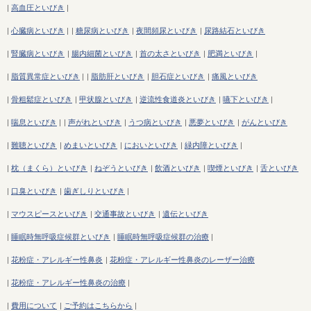
|
高血圧といびき
|
|
心臓病といびき
|
|
糖尿病といびき
|
夜間頻尿といびき
|
尿路結石といびき
|
腎臓病といびき
|
腸内細菌といびき
|
首の太さといびき
|
肥満といびき
|
|
脂質異常症といびき
|
|
脂肪肝といびき
|
胆石症といびき
|
痛風といびき
|
骨粗鬆症といびき
|
甲状腺といびき
|
逆流性食道炎といびき
|
嚥下といびき
|
|
喘息といびき
|
|
声がれといびき
|
うつ病といびき
|
悪夢といびき
|
がんといびき
|
難聴といびき
|
めまいといびき
|
においといびき
|
緑内障といびき
|
|
枕（まくら）といびき
|
ねぞうといびき
|
飲酒といびき
|
喫煙といびき
|
舌といびき
|
口臭といびき
|
歯ぎしりといびき
|
|
マウスピースといびき
|
交通事故といびき
|
遺伝といびき
|
睡眠時無呼吸症候群といびき
|
睡眠時無呼吸症候群の治療
|
|
花粉症・アレルギー性鼻炎
|
花粉症・アレルギー性鼻炎のレーザー治療
|
花粉症・アレルギー性鼻炎の治療
|
|
費用について
|
ご予約はこちらから
|