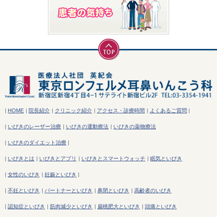
|
HOME
|
院長紹介
|
クリニック紹介
|
アクセス・診療時間
|
よくあるご質問
|
|
いびきのレーザー治療
|
いびきの運動療法
|
いびきの薬物療法
|
いびきのダイエット治療
|
|
いびきとは
|
いびきとアプリ
|
いびきとスマートウォッチ
|
眠気といびき
|
女性のいびき
|
妊娠といびき
|
|
不妊といびき
|
パートナーといびき
|
鼻閉といびき
|
高齢者のいびき
|
認知症といびき
|
筋肉減少といびき
|
扁桃肥大といびき
|
頭痛といびき